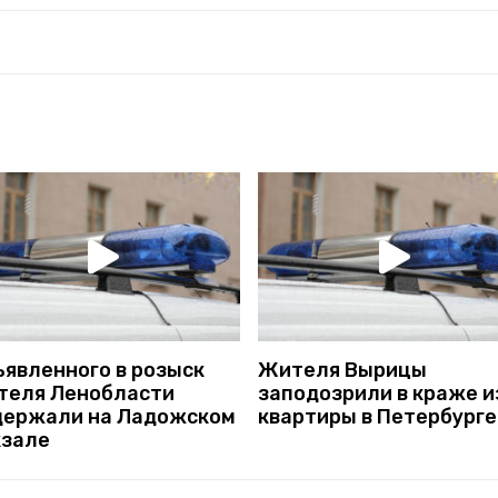
ъявленного в розыск
Жителя Вырицы
теля Ленобласти
заподозрили в краже и
держали на Ладожском
квартиры в Петербурге
кзале