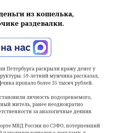
еньги из кошелька,
чике раздевалки.
и Петербурга раскрыли кражу денег у
руктуры. 59-летний мужчина рассказал,
фчика пропало более 35 тысяч рублей.
становили личность подозреваемого,
тный житель, ранее неоднократно
етственности за аналогичные деяния.
орте МВД России по СЗФО, потерпевший
й находился кошелек с деньгами, в