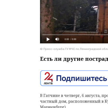
0:00
/ 0:00
© Пресс-служба ГУ МЧС по Ленинградской обл
Есть ли другие постра
В Гатчине в четверг, 6 августа, 
частный дом, расположенный в К
Мариенбург).