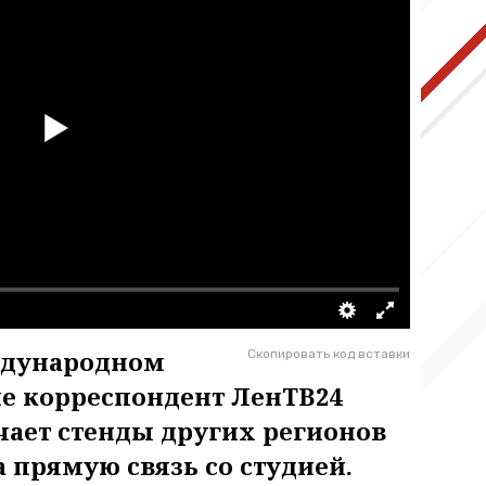
ждународном
Скопировать код вставки
е корреспондент ЛенТВ24
чает стенды других регионов
а прямую связь со студией.