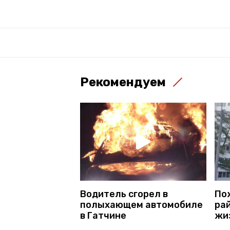
Рекомендуем
Водитель сгорел в
По
полыхающем автомобиле
ра
в Гатчине
жи