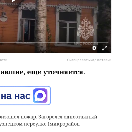
асти
Скопировать код вставки
давшие, еще уточняется.
произошел пожар. Загорелся одноэтажный
узнецком переулке (микрорайон