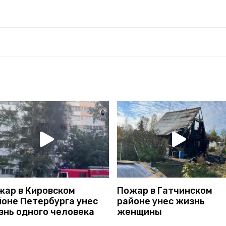
жар в Кировском
Пожар в Гатчинском
йоне Петербурга унес
районе унес жизнь
знь одного человека
женщины