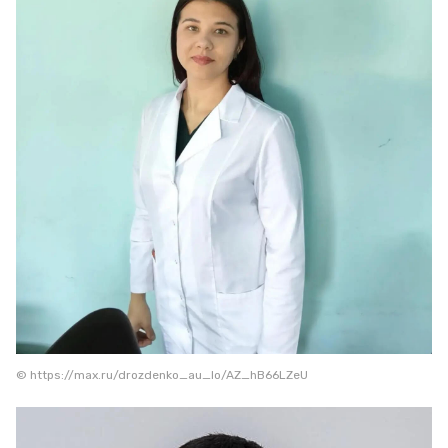
© https://max.ru/drozdenko_au_lo/AZ_hB66LZeU