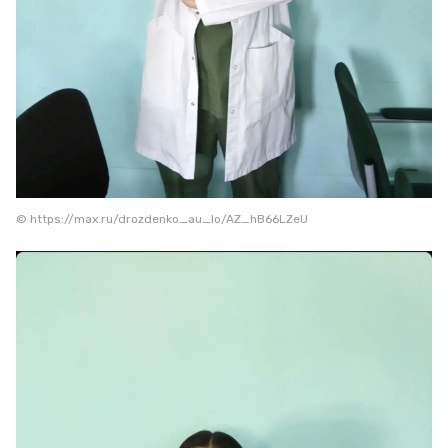
© https://max.ru/drozdenko_au_lo/AZ_hB66LZeU