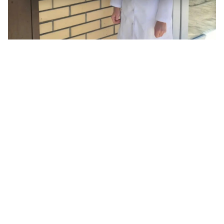
© https://max.ru/drozdenko_au_lo/AZ_hB66LZeU
Теги:
земский доктор
александр дрозденко