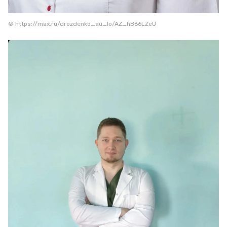
© https://max.ru/drozdenko_au_lo/AZ_hB66LZeU