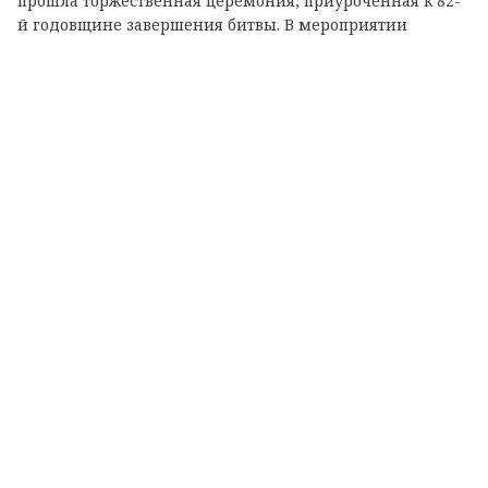
прошла торжественная церемония, приуроченная к 82-
й годовщине завершения битвы. В мероприятии
приняли участие члены правительства и депутаты
Законодательного собрания региона, общественные
деятели, делегации из всех районов области, ветераны,
бойцы специальной военной операции и волонтеры.
Присутствующие возложили цветы к Вечному огню и
минутой молчания почтили память павших воинов,
мирных жителей и всех, кто не дожил до Победы.
Губернатор Ленинградской области Александр
Дрозденко также возложил цветы к мемориалу и
обратился к собравшимся с речью.