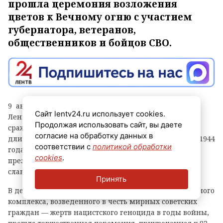
прошла церемония возложения
цветов к Вечному огню с участием
губернатора, ветеранов,
общественников и бойцов СВО.
9 августа в России отмечается День окончания
Сайт lentv24.ru использует cookies.
Ленинградской битвы — самого продолжительного
Продолжая использовать сайт, вы даете
сражения Великой Отечественной войны, которое
согласие на обработку данных в
длилось 1127 дней, с 10 июля 1941 года по 9 августа 1944
соответствии с
политикой обработки
года. В прошлом году этой памятной дате указом
cookies
.
президента РФ был присвоен статус Дня воинской
славы России.
Принять
В деревне Зайцево (Гатчинский округ) у мемориального
комплекса, возведенного в честь мирных советских
граждан — жертв нацистского геноцида в годы войны,