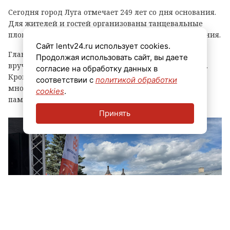
Сегодня город Луга отмечает 249 лет со дня основания.
Для жителей и гостей организованы танцевальные
площадки, выступления духовых оркестров и угощения.
Сайт lentv24.ru использует cookies.
Главным событием праздника стала церемония
Продолжая использовать сайт, вы даете
вручения знака «Почетный гражданин города Луга».
согласие на обработку данных в
Кроме того, региональные власти отметили
соответствии с
политикой обработки
многодетные семьи муниципалитета, вручив им
cookies
.
памятные награды и благодарственные письма.
Принять