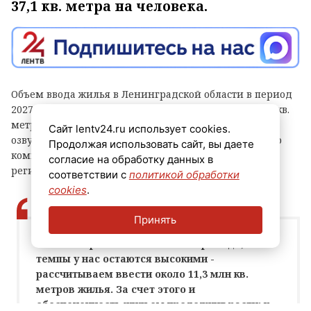
37,1 кв. метра на человека.
Объем ввода жилья в Ленинградской области в период
2027-2029 годов прогнозируется на уровне 11,3 млн кв.
метров. Такой прогноз в интервью «Интерфаксу»
Сайт lentv24.ru использует cookies.
озвучил вице-губернатор по вопросам строительного
Продолжая использовать сайт, вы даете
комплекса и жилищно-коммунального хозяйства
согласие на обработку данных в
региона Евгений Барановский.
соответствии с
политикой обработки
cookies
.
Принять
Если смотреть на ближайшие три года, то
темпы у нас остаются высокими -
рассчитываем ввести около 11,3 млн кв.
метров жилья. За счет этого и
обеспеченность жильем продолжит расти: к