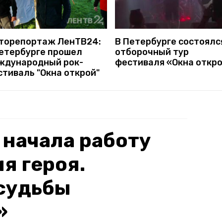
торепортаж ЛенТВ24:
В Петербурге состоялс
Петербурге прошел
отборочный тур
ждународный рок-
фестиваля «Окна откр
стиваль "Окна открой"
 начала работу
я героя.
судьбы
»