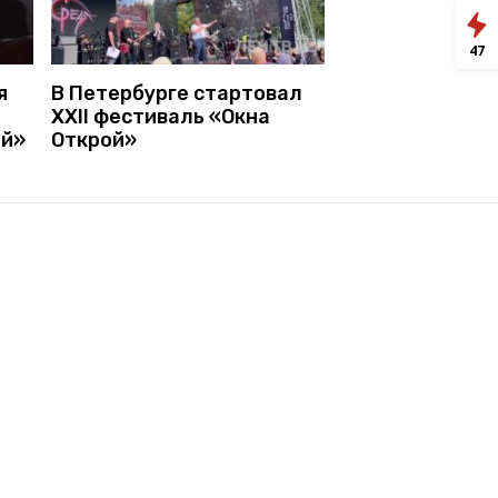
47
я
В Петербурге стартовал
XXII фестиваль «Окна
ой»
Открой»