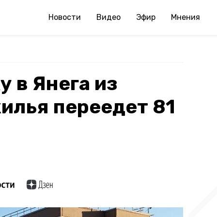
Новости
Видео
Эфир
Мнения
у в Янега из
илья переедет 81