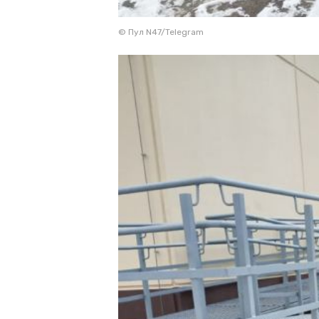
© Пул N47/Telegram