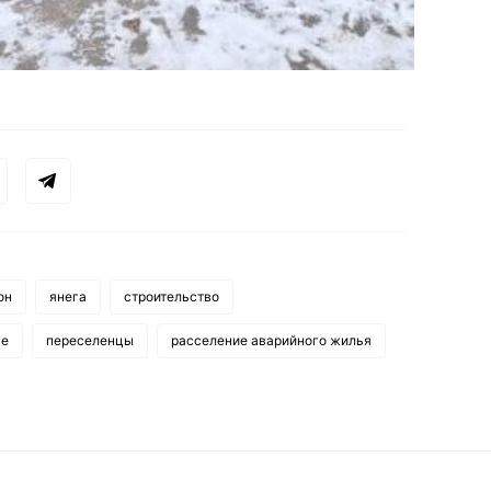
он
янега
строительство
ье
переселенцы
расселение аварийного жилья