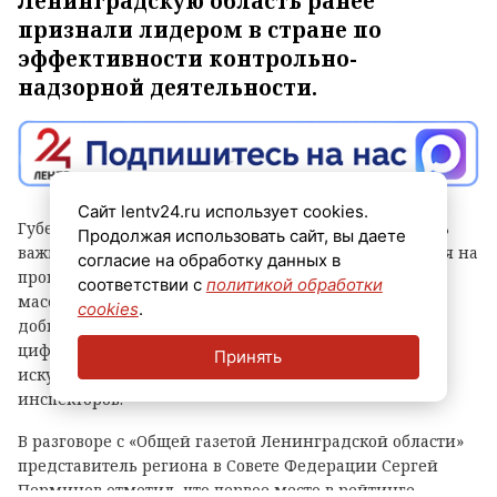
Ленинградскую область ранее
признали лидером в стране по
эффективности контрольно-
надзорной деятельности.
Сайт lentv24.ru использует cookies.
Губернатор Александр Дрозденко заявил, что теперь
Продолжая использовать сайт, вы даете
важно сохранить лидерство после отмены моратория на
согласие на обработку данных в
проверки, а для этого контроль должен быть не
соответствии с
политикой обработки
массовым, а точным и современным. Чтобы этого
cookies
.
добиться, в Ленобласти, в частности, развивают
цифровые сервисы, используют беспилотники и
Принять
искусственный интеллект, а также обучают
инспекторов.
В разговоре с «Общей газетой Ленинградской области»
представитель региона в Совете Федерации Сергей
Перминов отметил, что первое место в рейтинге