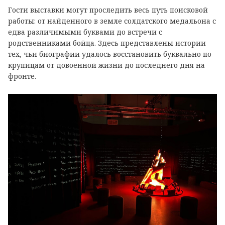
Гости выставки могут проследить весь путь поисковой
работы: от найденного в земле солдатского медальона с
едва различимыми буквами до встречи с
родственниками бойца. Здесь представлены истории
тех, чьи биографии удалось восстановить буквально по
крупицам от довоенной жизни до последнего дня на
фронте.