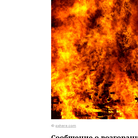
©
pxhere.com
Сообщение о возгоран