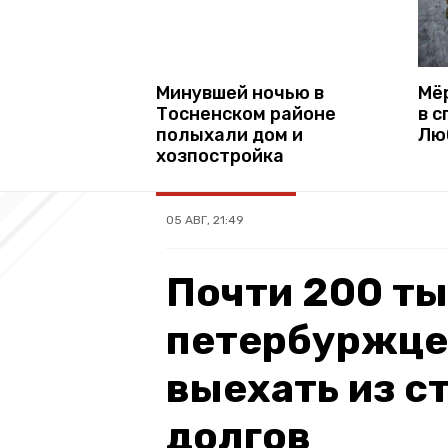
Мё
Минувшей ночью в
в с
Тосненском районе
Лю
полыхали дом и
хозпостройка
05 АВГ, 21:49
Почти 200 т
петербуржцев
выехать из с
долгов