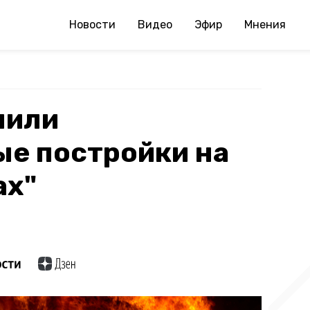
Новости
Видео
Эфир
Мнения
шили
ые постройки на
ах"