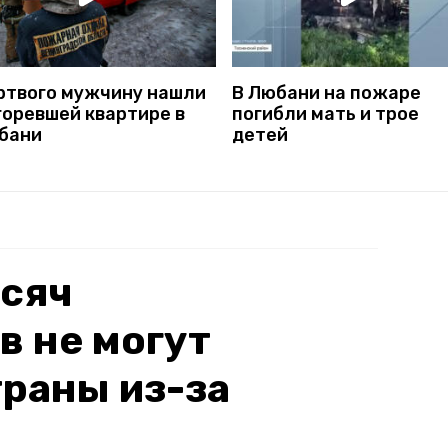
ртвого мужчину нашли
В Любани на пожаре
горевшей квартире в
погибли мать и трое
бани
детей
ысяч
 не могут
траны из-за