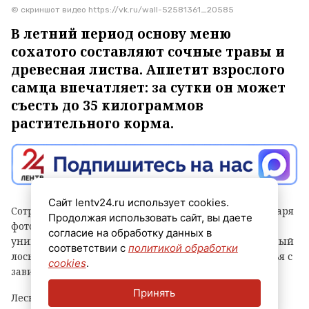
© скриншот видео https://vk.ru/wall-52581361_20585
В летний период основу меню
сохатого составляют сочные травы и
древесная листва. Аппетит взрослого
самца впечатляет: за сутки он может
съесть до 35 килограммов
растительного корма.
Сайт lentv24.ru использует cookies.
Сотрудникам Нижне-Свирского заповедника благодаря
Продолжая использовать сайт, вы даете
фотоловушке удалось запечатлеть по-настоящему
согласие на обработку данных в
уникальные кадры. В объектив камеры попал взрослый
соответствии с
политикой обработки
лось, который в окружении августовского разнотравья с
cookies
.
завидным аппетитом поглощал свой обед.
Принять
Лесной гигант вел себя свободно и естественно и