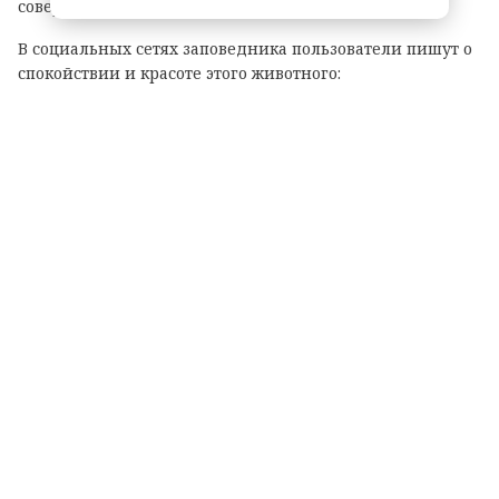
совершенно не обращал внимания на камеру.
В социальных сетях заповедника пользователи пишут о
спокойствии и красоте этого животного:
Красавец! Сказочная картинка, – восхитились
они.
В летний период основу меню сохатого составляют
сочные травы и древесная листва. В его ежедневный
рацион входят иван-чай, полевые хвощи, осока, таволга,
а также молодые побеги и листья осины, березы, ивы и
рябины. В его меню также присутствуют водно-
болотные растения, например, кубышка и камыш,
разнообразные грибы, включая мухоморы, а также
ягоды и веточки черники с брусникой. Аппетит