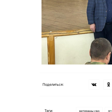
Поделиться:
Теги:
ветераны сво
лг