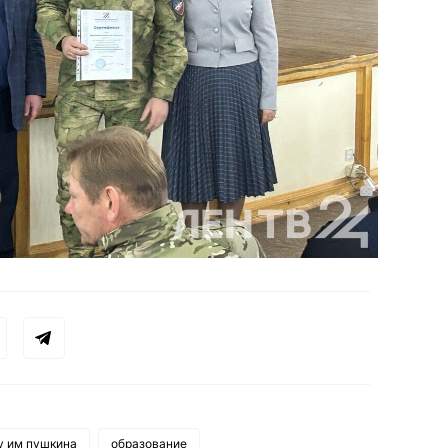
у им пушкина
образование