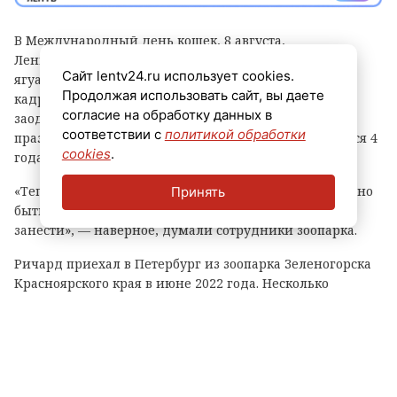
В Международный день кошек, 8 августа,
Ленинградский зоопарк поделился видео с черным
Сайт lentv24.ru использует cookies.
ягуаром Ричардом. Шикарный и крупный хищник в
Продолжая использовать сайт, вы даете
кадре выглядит величественно и невозмутимо, а
согласие на обработку данных в
заодно напоминает посетителям, что его личный
соответствии с
политикой обработки
праздник не за горами — 17 сентября ему исполнится 4
cookies
.
года.
«Теперь никто не скажет, что король голый», — должно
Принять
быть, думал Ричард. «Главное, не забудь назад
занести», — наверное, думали сотрудники зоопарка.
Ричард приехал в Петербург из зоопарка Зеленогорска
Красноярского края в июне 2022 года. Несколько
месяцев он провел на карантине, а затем его
переселили в собственный вольер рядом с бабушкой —
самкой ягуара Агнессой.
Тогда малышу был почти год, хотя половозрелыми эти
кошки становятся только к 3-4 годам. Поэтому Ричард