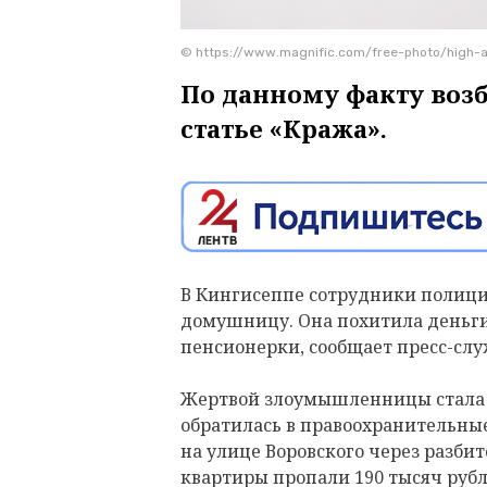
© https://www.magnific.com/free-photo/high-
По данному факту воз
статье «Кража».
В Кингисеппе сотрудники полици
домушницу. Она похитила деньги
пенсионерки, сообщает пресс-слу
Жертвой злоумышленницы стала 7
обратилась в правоохранительные 
на улице Воровского через разби
квартиры пропали 190 тысяч руб