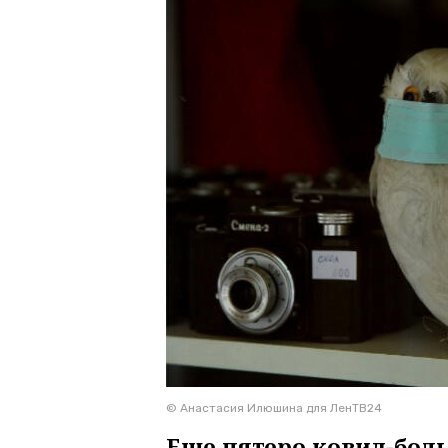
© Анастасия Илюшина для ЛенТВ24
Еще пятеро ковид-бол