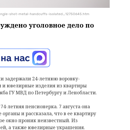
angle-shot-metal-handcuffs-isolated_12750645.htm
буждено уголовное дело по
и задержали 24-летнюю воровку-
 и ювелирные изделия из квартиры
жба ГУ МВД по Петербургу и Ленобласти.
4-летняя пенсионерка. 7 августа она
органы и рассказала, что в ее квартиру
тое окно проник неизвестный. Из
лей, а также ювелирные украшения.