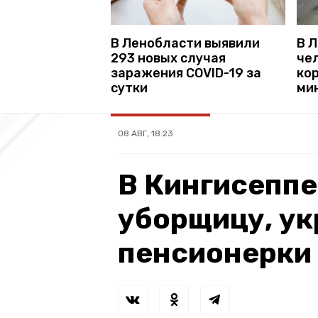
В Ленобласти выявили
В 
293 новых случая
че
заражения COVID-19 за
ко
сутки
ми
08 АВГ, 18:23
В Кингисепп
уборщицу, у
пенсионерки 