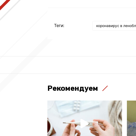
Теги:
коронавирус в леноб
Рекомендуем