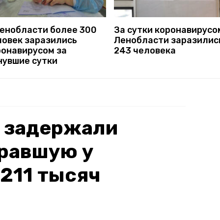
Ленобласти более 300
За сутки коронавирусо
ловек заразились
Ленобласти заразилис
ронавирусом за
243 человека
нувшие сутки
е задержали
кравшую у
211 тысяч