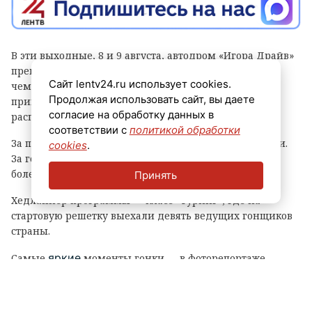
В эти выходные, 8 и 9 августа, автодром «Игора Драйв»
превратился в эпицентр главного кольцевого
Сайт lentv24.ru использует cookies.
чемпионата страны. Пятый этап престижной серии
Продолжая использовать сайт, вы даете
принимает «Гатчинская дорожка», которая уже
согласие на обработку данных в
распахнула ворота для зрителей и участников.
соответствии с
политикой обработки
За победу будут бороться сильнейшие пилоты России.
cookies
.
За гонками наблюдают тысячи преданных
болельщиков.
Принять
Хедлайнер программы — класс «Туринг», где на
стартовую решетку выехали девять ведущих гонщиков
страны.
яркие
Самые
моменты гонки — в фоторепортаже
ЛенТВ24.