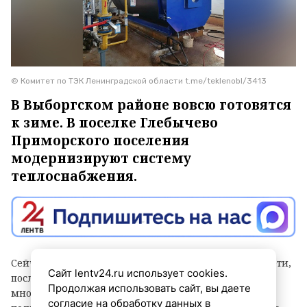
© Комитет по ТЭК Ленинградской области t.me/teklenobl/3413
В Выборгском районе вовсю готовятся
к зиме. В поселке Глебычево
Приморского поселения
модернизируют систему
теплоснабжения.
Сейчас рабочие реконструируют участок тепловой сети,
Сайт lentv24.ru использует cookies.
после завершения работ на котором 15
Продолжая использовать сайт, вы даете
многоквартирных домов бывшего военного городка
согласие на обработку данных в