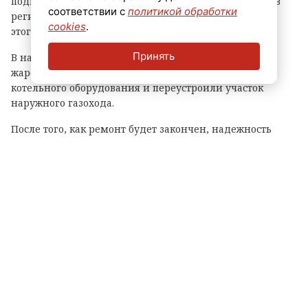
подключат к газовой котельной. Об этом рассказали в
соответствии с
политикой обработки
региональном комитете по ТЭК. Отмечается, что до
cookies
.
этого дома отапливали от угольной котельной.
Принять
В начале лета в котельной заменили водогрейный
жаротрубный котел, а также устроили новую обвязку
котельного оборудования и переустроили участок
наружного газохода.
После того, как ремонт будет закончен, надежность
теплоснабжения жителей вырастет. Котельная будет
работать на сжиженном газе.