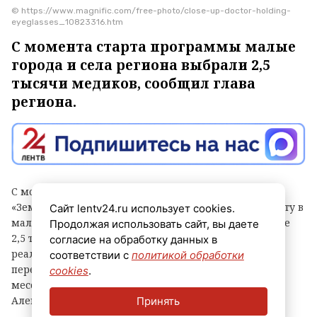
© https://www.magnific.com/free-photo/close-up-doctor-holding-
eyeglasses_10823316.htm
С момента старта программы малые
города и села региона выбрали 2,5
тысячи медиков, сообщил глава
региона.
С момента запуска программ «Земский доктор» и
«Земский фельдшер» в Ленинградской области работу в
Сайт lentv24.ru использует cookies.
малых городах и сельской местности выбрали свыше
Продолжая использовать сайт, вы даете
2,5 тысячи медицинских специалистов. Итогами
согласие на обработку данных в
реализации проектов и судьбами врачей,
соответствии с
политикой обработки
перебравшихся в 47-й регион, в своем канале в
cookies
.
мессенджере «Макс» поделился глава области
Александр Дрозденко.
Принять