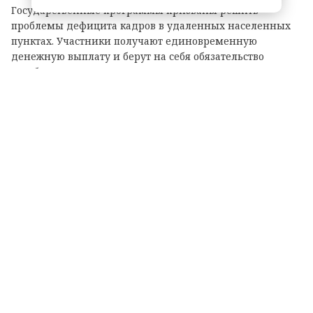
Государственные программы призваны решить
проблемы дефицита кадров в удаленных населенных
пунктах. Участники получают единовременную
денежную выплату и берут на себя обязательство
отработать оговоренный срок в конкретном
медучреждении. Такой подход гарантирует жителям
районов своевременную помощь, дает возможность
привлечь квалифицированных специалистов и создать
для них комфортные условия для жизни и карьерного
роста.
Когда кадровый голод в больницах
закрывается, пациенты получают быструю
помощь, а врачи — "стартовый капитал" и
гарантированные годы работы, то
выигрывают все, — прокомментировал
Александр Дрозденко.