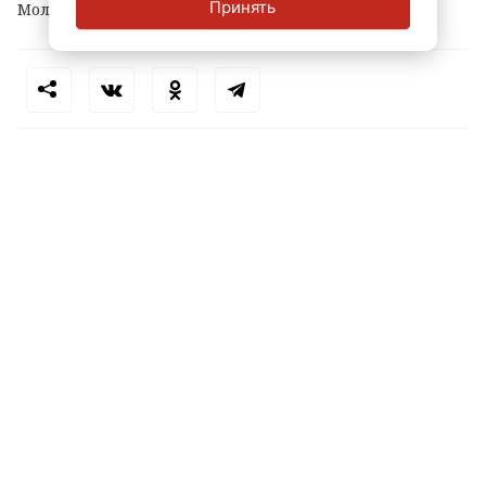
Принять
Молодому человеку уже предъявлено обвинение.
Теги:
петербург
маркетплейс
кража
пвз