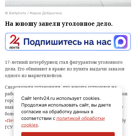
© Baltphoto / Мария Добрыгина
На юношу завели уголовное дело.
17-летний петербуржец стал фигурантом уголовного
дела. Его обвиняют в краже из пункта выдачи заказов
одного из маркетплейсов.
Следователи установили, что юноша устроился на
работу в ПВЗ на Софийской улице (Фрунзенский район
Сайт lentv24.ru использует cookies.
города) и с ноября прошлого года по февраль
Продолжая использовать сайт, вы даете
нынешнего украл оттуда различные вещи и технику
согласие на обработку данных в
более чем на 500 тысяч рублей, сообщает
соответствии с
политикой обработки
«Петербургский дневник»
со ссылкой на пресс-службу
cookies
.
ГСУ СКР по городу на Неве.