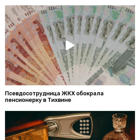
Псевдосотрудница ЖКХ обокрала
пенсионерку в Тихвине