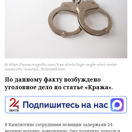
© https://www.magnific.com/free-photo/high-angle-shot-metal-
handcuffs-isolated_12750645.htm
По данному факту возбуждено
уголовное дело по статье «Кража».
В Кингисеппе сотрудники полиции задержали 24-
летнюю воровку-домушницу. Она похитила деньги и