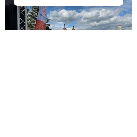
© ЛенТВ24
Параллельно на центральных площадках прошел
районный этап Областного фестиваля «День детства», в
рамках которого для юных жителей города
организовали концертно-игровую программу и