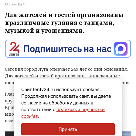
© ЛенТВ24
Для жителей и гостей организованы
праздничные гуляния с танцами,
музыкой и угощениями.
Сегодня город Луга отмечает 249 лет со дня основания.
Для жителей и гостей организованы танцевальные
площадки, выступления духовых оркестров и угощения.
Сайт lentv24.ru использует cookies.
Главным событием праздника стала церемония
Продолжая использовать сайт, вы даете
вручения знака «Почетный гражданин города Луга».
согласие на обработку данных в
Кроме того, региональные власти отметили
соответствии с
политикой обработки
многодетные семьи муниципалитета, вручив им
cookies
.
памятные награды и благодарственные письма.
Принять