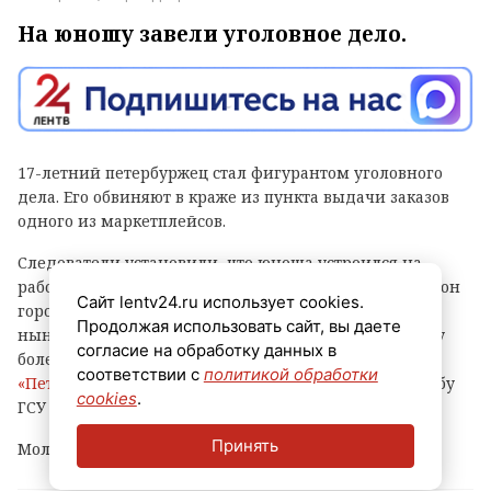
На юношу завели уголовное дело.
17-летний петербуржец стал фигурантом уголовного
дела. Его обвиняют в краже из пункта выдачи заказов
одного из маркетплейсов.
Следователи установили, что юноша устроился на
работу в ПВЗ на Софийской улице (Фрунзенский район
Сайт lentv24.ru использует cookies.
города) и с ноября прошлого года по февраль
Продолжая использовать сайт, вы даете
нынешнего украл оттуда различные вещи и технику
согласие на обработку данных в
более чем на 500 тысяч рублей, сообщает
соответствии с
политикой обработки
«Петербургский дневник»
со ссылкой на пресс-службу
cookies
.
ГСУ СКР по городу на Неве.
Принять
Молодому человеку уже предъявлено обвинение.