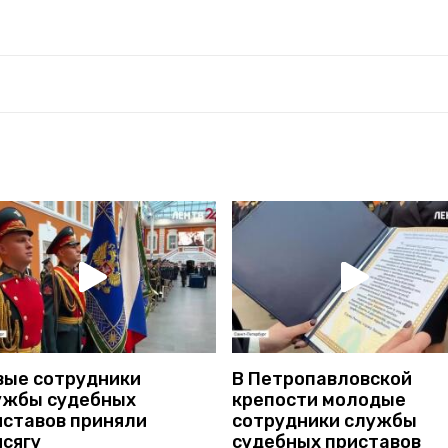
вые сотрудники
В Петропавловской
ужбы судебных
крепости молодые
иставов приняли
сотрудники службы
исягу
судебных приставов