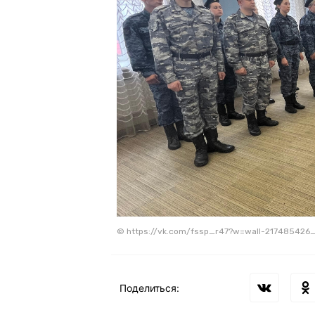
© https://vk.com/fssp_r47?w=wall-217485426
Поделиться: