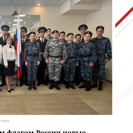
_1999
м флагом России новые