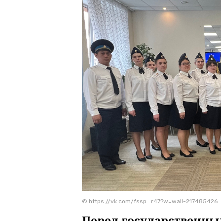
© https://vk.com/fssp_r47?w=wall-217485426
Перед государственны