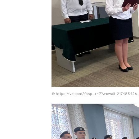
© https://vk.com/fssp_r47?w=wall-217485426