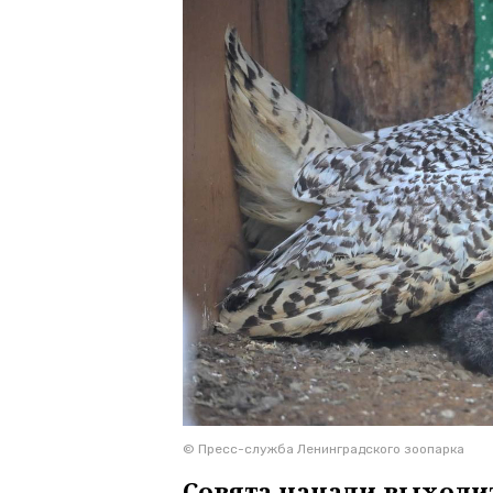
© Пресс-служба Ленинградского зоопарка
Совята начали выходит