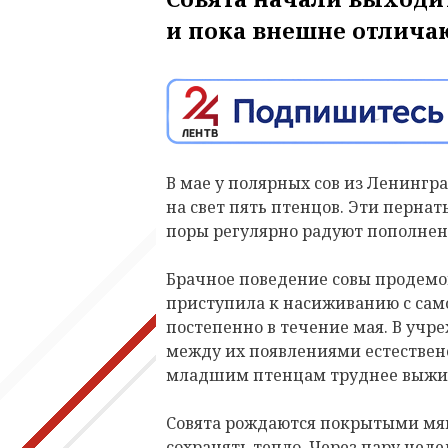
и пока внешне отличаю
В мае у полярных сов из Ленингр
на свет пять птенцов. Эти пернаты
поры регулярно радуют пополнен
Брачное поведение совы продемо
приступила к насиживанию с сам
постепенно в течение мая. В учр
между их появлениями естествене
младшим птенцам труднее выжи
Совята рождаются
покрытыми мя
сохранять тепло. Через пару неде