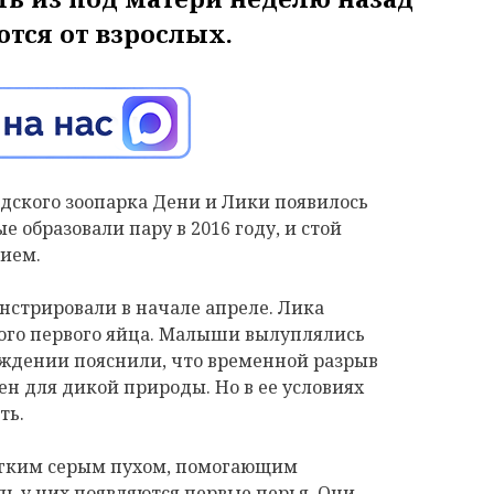
тся от взрослых.
адского зоопарка Дени и Лики появилось
е образовали пару в 2016 году, и стой
ием.
нстрировали в начале апреле. Лика
ого первого яйца. Малыши вылуплялись
еждении пояснили, что временной разрыв
н для дикой природы. Но в ее условиях
ть.
гким серым пухом, помогающим
ль у них появляются первые перья. Они