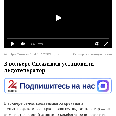
0:00
/ 0:00
© https://max.ru/id7813671209_gos
Скопировать код вставки
В вольере Снежинки установили
льдогенератор.
В вольере белой медведицы Хаарчааны в
Ленинградском зоопарке появился льдогенератор — он
помогает северной хищнице комфортнее переносить