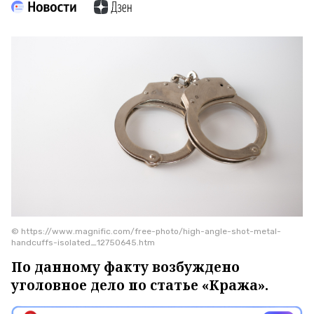
© https://www.magnific.com/free-photo/high-angle-shot-metal-
handcuffs-isolated_12750645.htm
По данному факту возбуждено
уголовное дело по статье «Кража».