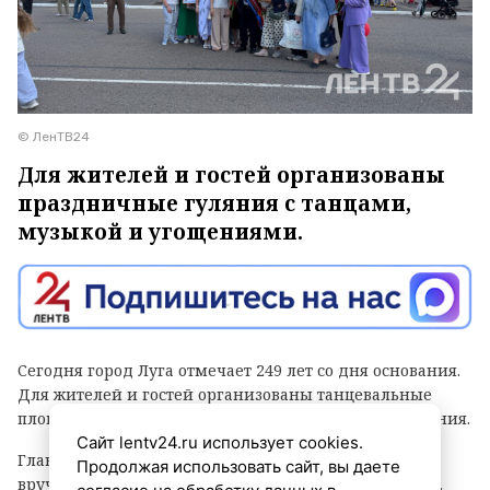
© ЛенТВ24
Для жителей и гостей организованы
праздничные гуляния с танцами,
музыкой и угощениями.
Сегодня город Луга отмечает 249 лет со дня основания.
Для жителей и гостей организованы танцевальные
площадки, выступления духовых оркестров и угощения.
Сайт lentv24.ru использует cookies.
Главным событием праздника стала церемония
Продолжая использовать сайт, вы даете
вручения знака «Почетный гражданин города Луга».