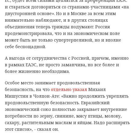
ЕС, будет всем силами цепляться за преференции ЕАЭС
и стараться договориться со странами-участницами «на
двусторонней основе». Но и в Москве за всем этим
внимательно наблюдают, и в других столицах
объединения теперь трижды подумают: Россия
продемонстрировала, что и на экономическом поле
может быть не только супертерпеливой, но и вполне
себе беспощадной.
А выгода от сотрудничества с Россией, причем, именно
в рамках ЕАЭС, не просто заманчива, но все более и
более жизненно необходима.
Особое место занимает продовольственная
безопасность, на что
отдельно указал
Михаил
Мишустин в Чолпон-Ате: «Важно продолжить укреплять
продовольственную безопасность. Евразийский
экономический союз полностью закрывает внутренние
потребности по зерну, свинине, мясу птицы, молоку,
сахару, растительным маслам и яйцам. Надо расширять
этот список», - сказал он.