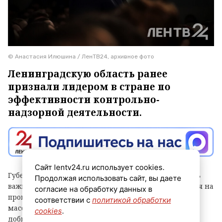
© Анастасия Илюшина / ЛенТВ24, архивное фото
Ленинградскую область ранее
признали лидером в стране по
эффективности контрольно-
надзорной деятельности.
Сайт lentv24.ru использует cookies.
Губернатор Александр Дрозденко заявил, что теперь
Продолжая использовать сайт, вы даете
важно сохранить лидерство после отмены моратория на
согласие на обработку данных в
проверки, а для этого контроль должен быть не
соответствии с
политикой обработки
массовым, а точным и современным. Чтобы этого
cookies
.
добиться, в Ленобласти, в частности, развивают