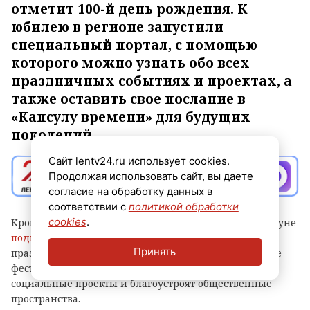
отметит 100-й день рождения. К
юбилею в регионе запустили
специальный портал, с помощью
которого можно узнать обо всех
праздничных событиях и проектах, а
также оставить свое послание в
«Капсулу времени» для будущих
поколений.
Сайт lentv24.ru использует cookies.
Продолжая использовать сайт, вы даете
согласие на обработку данных в
соответствии с
политикой обработки
cookies
.
Кроме того, губернатор Александр Дрозденко накануне
подписал соглашения
с первыми партнерами
Принять
празднования. Они помогут провести разнообразные
фестивали, выставки и даже регату, реализуют
социальные проекты и благоустроят общественные
пространства.