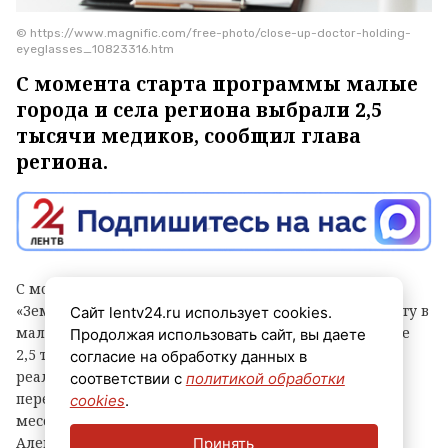
© https://www.magnific.com/free-photo/close-up-doctor-holding-
eyeglasses_10823316.htm
С момента старта программы малые
города и села региона выбрали 2,5
тысячи медиков, сообщил глава
региона.
С момента запуска программ «Земский доктор» и
«Земский фельдшер» в Ленинградской области работу в
Сайт lentv24.ru использует cookies.
малых городах и сельской местности выбрали свыше
Продолжая использовать сайт, вы даете
2,5 тысячи медицинских специалистов. Итогами
согласие на обработку данных в
реализации проектов и судьбами врачей,
соответствии с
политикой обработки
перебравшихся в 47-й регион, в своем канале в
cookies
.
мессенджере «Макс» поделился глава области
Александр Дрозденко.
Принять