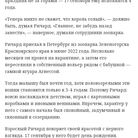
праздник не за горами — 17 сентября ему исполнится 4
года.
«Теперь никто не скажет, что король голый», — должно
быть, думал Ричард. «Главное, не забудь назад
занести», — наверное, думали сотрудники зоопарка.
Ричард приехал в Петербург из зоопарка Зеленогорска
Красноярского края в июне 2022 года. Несколько
месяцев он провел на карантине, а затем его
переселили в собственный вольер рядом с бабушкой —
самкой ягуара Агнессой.
Тогда малышу был почти год, хотя половозрелыми эти
кошки становятся только к 3-4 годам. Поэтому Ричард
вовсю наслаждался детством, играл с картонными
коробками и ивовыми вениками. Впрочем, характер у
него с самого начала был спокойный, задумчивый и
склонный к созерцанию.
Взрослый Ричард покоряет своей красотой с первого
взгляда. 17 сентября у него будет день рождения.