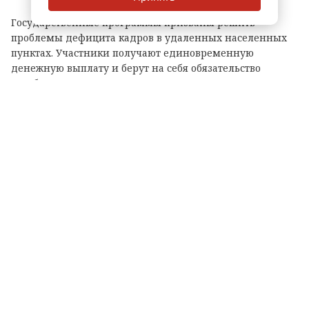
Государственные программы призваны решить
проблемы дефицита кадров в удаленных населенных
пунктах. Участники получают единовременную
денежную выплату и берут на себя обязательство
отработать оговоренный срок в конкретном
медучреждении. Такой подход гарантирует жителям
районов своевременную помощь, дает возможность
привлечь квалифицированных специалистов и создать
для них комфортные условия для жизни и карьерного
роста.
Когда кадровый голод в больницах
закрывается, пациенты получают быструю
помощь, а врачи — "стартовый капитал" и
гарантированные годы работы, то
выигрывают все, — прокомментировал
Александр Дрозденко.