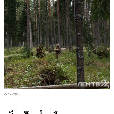
© ЛенТВ24