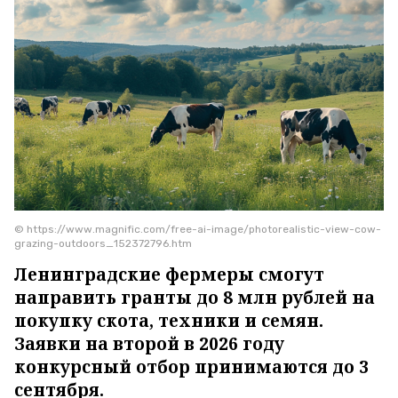
© https://www.magnific.com/free-ai-image/photorealistic-view-cow-
grazing-outdoors_152372796.htm
Ленинградские фермеры смогут
направить гранты до 8 млн рублей на
покупку скота, техники и семян.
Заявки на второй в 2026 году
конкурсный отбор принимаются до 3
сентября.