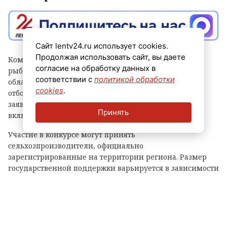
Сайт lentv24.ru использует cookies.
Продолжая использовать сайт, вы даете
Комитет по агропромышленному и
согласие на обработку данных в
рыбохозяйственному комплексу Ленинградской
соответствии с
политикой обработки
области объявил о втором в 2026 году конкурсном
cookies
.
отборе на грант «Ленинградский фермер». Прием
заявок от претендентов продлится до 3 сентября
Принять
включительно.
Участие в конкурсе могут принять
сельхозпроизводители, официально
зарегистрированные на территории региона. Размер
государственной поддержки варьируется в зависимости
от специализации проекта. Так, на развитие молочного
и мясного скотоводства, а также на выращивание
картофеля и овощных культур максимальная сумма
гранта составляет 8 млн рублей. Для иных направлений
агробизнеса предусмотрена субсидия до 6 млн рублей.