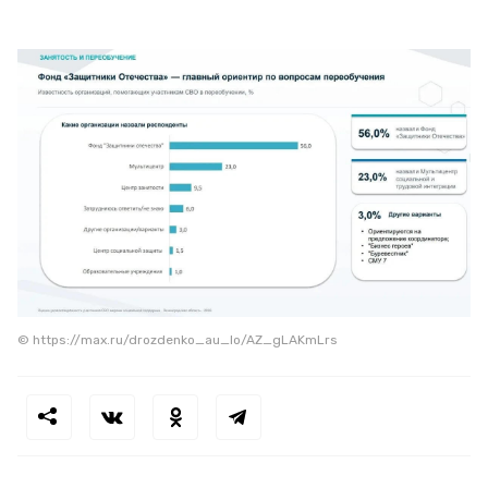
© https://max.ru/drozdenko_au_lo/AZ_gLAKmLrs