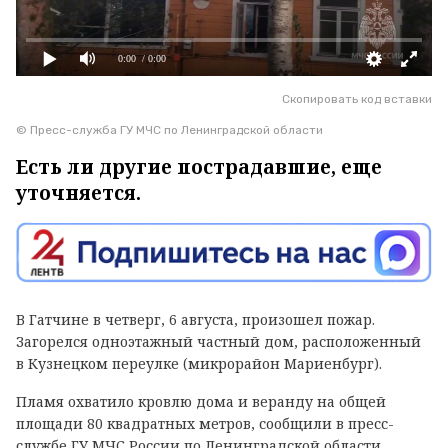
0:00
/ 0:00
Скопировать код вставки
© Пресс-служба ГУ МЧС по Ленинградской области
Есть ли другие пострадавшие, еще
уточняется.
В Гатчине в четверг, 6 августа, произошел пожар.
Загорелся одноэтажный частный дом, расположенный
в Кузнецком переулке (микрорайон Мариенбург).
Пламя охватило кровлю дома и веранду на общей
площади 80 квадратных метров, сообщили в пресс-
службе ГУ МЧС России по Ленинградской области.