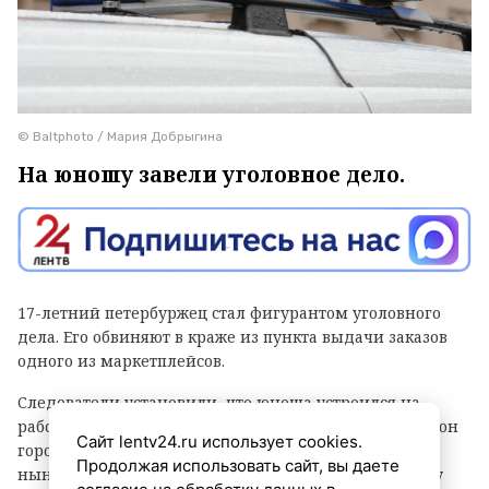
© Baltphoto / Мария Добрыгина
На юношу завели уголовное дело.
17-летний петербуржец стал фигурантом уголовного
дела. Его обвиняют в краже из пункта выдачи заказов
одного из маркетплейсов.
Следователи установили, что юноша устроился на
работу в ПВЗ на Софийской улице (Фрунзенский район
Сайт lentv24.ru использует cookies.
города) и с ноября прошлого года по февраль
Продолжая использовать сайт, вы даете
нынешнего украл оттуда различные вещи и технику