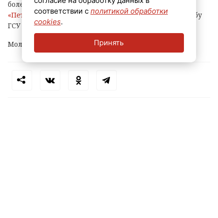
согласие на обработку данных в
более чем на 500 тысяч рублей, сообщает
соответствии с
политикой обработки
«Петербургский дневник»
со ссылкой на пресс-службу
cookies
.
ГСУ СКР по городу на Неве.
Принять
Молодому человеку уже предъявлено обвинение.
Теги:
петербург
маркетплейс
кража
пвз