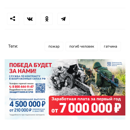
Теги:
пожар
погиб человек
гатчина