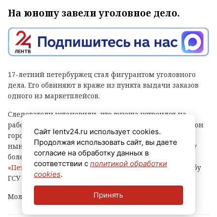
На юношу завели уголовное дело.
17-летний петербуржец стал фигурантом уголовного
дела. Его обвиняют в краже из пункта выдачи заказов
одного из маркетплейсов.
Следователи установили, что юноша устроился на
работу в ПВЗ на Софийской улице (Фрунзенский район
Сайт lentv24.ru использует cookies.
города) и с ноября прошлого года по февраль
Продолжая использовать сайт, вы даете
нынешнего украл оттуда различные вещи и технику
согласие на обработку данных в
более чем на 500 тысяч рублей, сообщает
соответствии с
политикой обработки
«Петербургский дневник»
со ссылкой на пресс-службу
cookies
.
ГСУ СКР по городу на Неве.
Принять
Молодому человеку уже предъявлено обвинение.