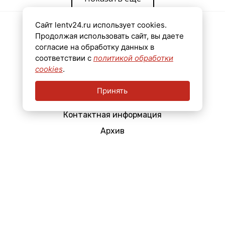
Сайт lentv24.ru использует cookies.
Новости
Продолжая использовать сайт, вы даете
согласие на обработку данных в
Видео
соответствии с
политикой обработки
Эфир
cookies
.
Мнения
Принять
Реклама
Контактная информация
Архив
Свидетельство о регистрации средства массовой информации Эл №
ФС77-78435 от 15 июня 2020 г., выдано Федеральной службой по
надзору в сфере связи, информационных технологий и массовых
коммуникаций (Роскомнадзор).