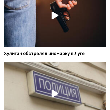
Хулиган обстрелял иномарку в Луге