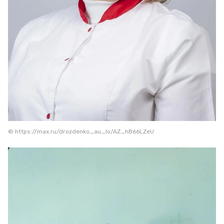
© https://max.ru/drozdenko_au_lo/AZ_hB66LZeU