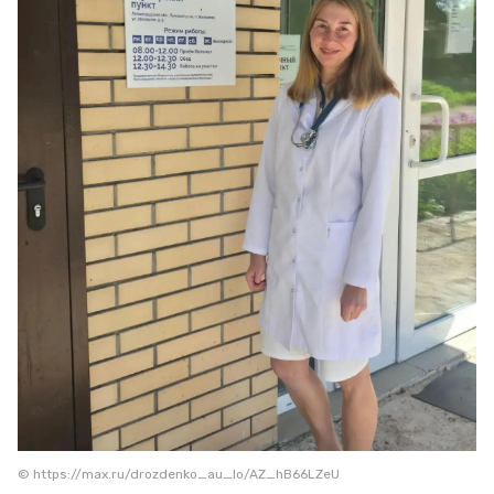
© https://max.ru/drozdenko_au_lo/AZ_hB66LZeU