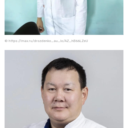
© https://max.ru/drozdenko_au_lo/AZ_hB66LZeU