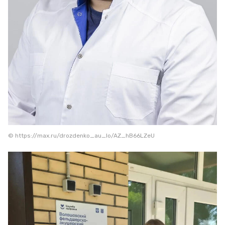
© https://max.ru/drozdenko_au_lo/AZ_hB66LZeU