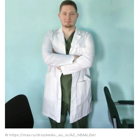
© https://max.ru/drozdenko_au_lo/AZ_hB66LZeU