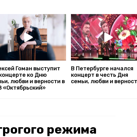
ексей Гоман выступит
В Петербурге начался
 концерте ко Дню
концерт в честь Дня
ьи, любви и верности в
семьи, любви и вернос
З «Октябрьский»
трогого режима