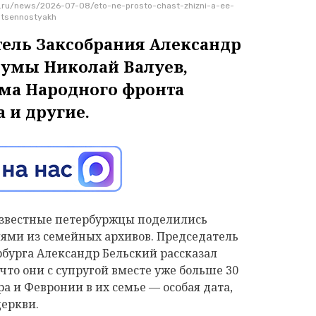
.ru/news/2026-07-08/eto-ne-prosto-chast-zhizni-a-ee-
-tsennostyakh
тель Заксобрания Александр
думы Николай Валуев,
ма Народного фронта
 и другие.
 известные петербуржцы поделились
ми из семейных архивов. Председатель
бурга Александр Бельский рассказал
 что они с супругой вместе уже больше 30
ра и Февронии в их семье — особая дата,
церкви.