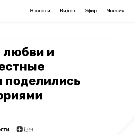
Новости
Видео
Эфир
Мнения
, любви и
вестные
 поделились
ориями