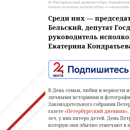
© «Петербургский дневник» https://spbdnevnik
osnova-izvestnye-peterburzhtsy-o-semeynykh
Среди них — председа
Бельский, депутат Гос
руководитель исполко
Екатерина Кондратьева
В День семьи, любви и верности
личными историями и фотография
Законодательного собрания Петер
газете
«Петербургский дневник»
,
лет, у них пятеро детей. День Пет
которую они обычно отмечают в 