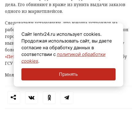
дела. Его обвиняют в краже из пункта выдачи заказов
одного из маркетплейсов.
Следователи установили, что юноша устроился на
работу в ПВЗ на Софийской улице (Фрунзенский район
Сайт lentv24.ru использует cookies.
города) и с ноября прошлого года по февраль
Продолжая использовать сайт, вы даете
нынешнего украл оттуда различные вещи и технику
согласие на обработку данных в
более чем на 500 тысяч рублей, сообщает
соответствии с
политикой обработки
«Петербургский дневник»
со ссылкой на пресс-службу
cookies
.
ГСУ СКР по городу на Неве.
Принять
Молодому человеку уже предъявлено обвинение.
Теги:
петербург
маркетплейс
кража