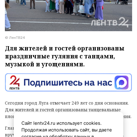
© ЛенТВ24
Для жителей и гостей организованы
праздничные гуляния с танцами,
музыкой и угощениями.
Сегодня город Луга отмечает 249 лет со дня основания.
Для жителей и гостей организованы танцевальные
площадки, выступления духовых оркестров и угощения.
Сайт lentv24.ru использует cookies.
Главным событием праздника стала церемония
Продолжая использовать сайт, вы даете
вручения знака «Почетный гражданин города Луга».
согласие на обработку данных в