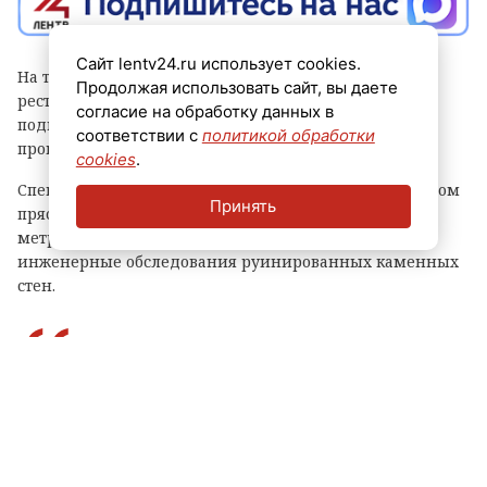
Сайт lentv24.ru использует cookies.
На территории Староладожской крепости ведутся
Продолжая использовать сайт, вы даете
реставрационные и археологические работы. Ход
согласие на обработку данных в
подготовки к восстановлению древних стен и башен
соответствии с
политикой обработки
проинспектировал вице-губернатор Владимир Цой.
cookies
.
Специалисты исследуют два раскопа на юго-восточном
Принять
прясле крепости общей площадью 276 квадратных
метров. Параллельно проводятся архитектурные и
инженерные обследования руинированных каменных
стен.
Изучаем кладку стен XII-XVII веков, чтобы
качественно подготовить проект реставрации
крепостной стены, – рассказал Владимир
Цой. – На Тайничной башне укрепляем