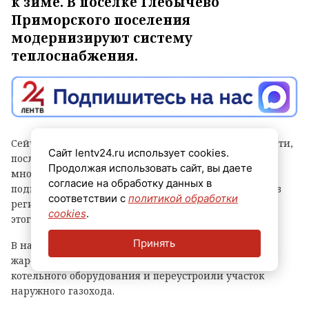
к зиме. В поселке Глебычево
Приморского поселения
модернизируют систему
теплоснабжения.
Сейчас рабочие реконструируют участок тепловой сети,
Сайт lentv24.ru использует cookies.
после завершения работ на котором 15
Продолжая использовать сайт, вы даете
многоквартирных домов бывшего военного городка
согласие на обработку данных в
подключат к газовой котельной. Об этом рассказали в
соответствии с
политикой обработки
региональном комитете по ТЭК. Отмечается, что до
cookies
.
этого дома отапливали от угольной котельной.
Принять
В начале лета в котельной заменили водогрейный
жаротрубный котел, а также устроили новую обвязку
котельного оборудования и переустроили участок
наружного газохода.