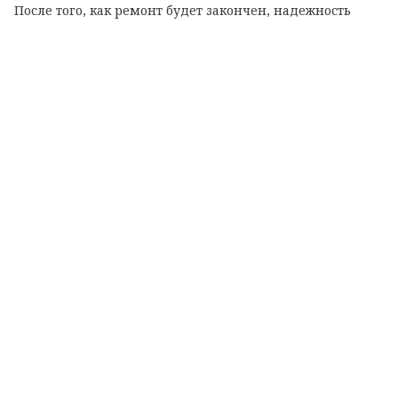
После того, как ремонт будет закончен, надежность
теплоснабжения жителей вырастет. Котельная будет
работать на сжиженном газе.