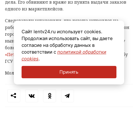
дела. Его обвиняют в краже из пункта выдачи заказов
одного из маркетплейсов.
Следователи установили, что юноша устроился на
работу в ПВЗ на Софийской улице (Фрунзенский район
Сайт lentv24.ru использует cookies.
города) и с ноября прошлого года по февраль
Продолжая использовать сайт, вы даете
нынешнего украл оттуда различные вещи и технику
согласие на обработку данных в
более чем на 500 тысяч рублей, сообщает
соответствии с
политикой обработки
«Петербургский дневник»
со ссылкой на пресс-службу
cookies
.
ГСУ СКР по городу на Неве.
Принять
Молодому человеку уже предъявлено обвинение.
Теги:
петербург
маркетплейс
кража
пвз