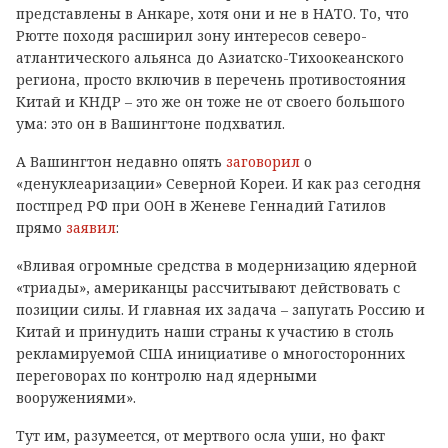
представлены в Анкаре, хотя они и не в НАТО. То, что
Рютте походя расширил зону интересов северо-
атлантического альянса до Азиатско-Тихоокеанского
региона, просто включив в перечень противостояния
Китай и КНДР – это же он тоже не от своего большого
ума: это он в Вашингтоне подхватил.
А Вашингтон недавно опять
заговорил
о
«денуклеаризации» Северной Кореи. И как раз сегодня
постпред РФ при ООН в Женеве Геннадий Гатилов
прямо
заявил
:
«Вливая огромные средства в модернизацию ядерной
«триады», американцы рассчитывают действовать с
позиции силы. И главная их задача – запугать Россию и
Китай и принудить наши страны к участию в столь
рекламируемой США инициативе о многосторонних
переговорах по контролю над ядерными
вооружениями».
Тут им, разумеется, от мертвого осла уши, но факт