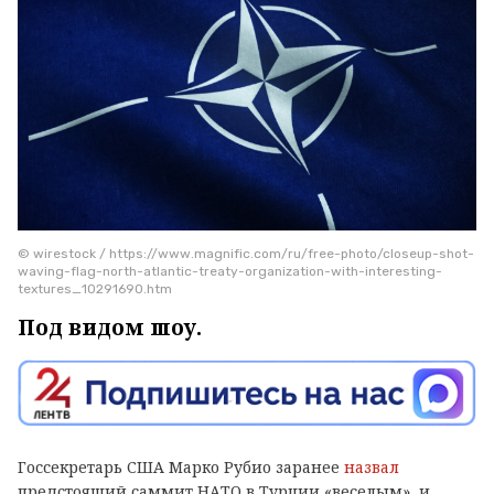
© wirestock / https://www.magnific.com/ru/free-photo/closeup-shot-
waving-flag-north-atlantic-treaty-organization-with-interesting-
textures_10291690.htm
Под видом шоу.
Госсекретарь США Марко Рубио заранее
назвал
предстоящий саммит НАТО в Турции «веселым», и