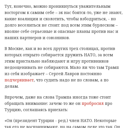
Тут, конечно, можно проникнуться уважительным
восторгом к самим себе – эк нас боятся-то, уже не знают,
какие коалиции и сколотить, чтобы взбодриться, - но
долго веселиться не стоит: под всем этим бурлеском –
вполне себе серьезные и опасные планы против нас и
наших партнеров и союзников.
В Москве, как и во всех других трех столицах, против
которых открыто собирается дружить НАТО, за всем
этим пристально наблюдают и игру противников
недооценивать не собираются. Мало ли что там Трамп
из себя изображает – Сергей Лавров постоянно
подчеркивает
, что судить надо не по словам, а по
делам.
Впрочем, даже на слова Трампа иногда тоже стоит
обращать внимание: зачем-то же он
пробросил
про
Турцию, соглашаясь приехать:
«Он (президент Турции - ред.) член НАТО. Некоторые
так его не воспринимают, но на самом деле это так. Он