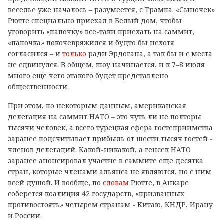
веселье уже началось – разумеется, с Трампа. «Сыночек»
Рютте специально приехал в Белый дом, чтобы
уговорить «папочку» все-таки приехать на саммит,
«папочка» покочевряжился и будто бы нехотя
согласился – и
только
ради Эрдогана, а так бы и с места
не сдвинулся. В общем, шоу начинается, и к 7–8 июля
много еще чего этакого будет представлено
общественности.
При этом, по некоторым данным, американская
делегация на саммит НАТО – это чуть ли не полторы
тысячи человек, а всего турецкая сфера гостеприимства
заранее подсчитывает прибыль от шести тысяч гостей -
членов делегаций. Какой-никакой, а генсек НАТО
заранее анонсировал участие в саммите еще десятка
стран, которые членами альянса не являются, но с ним
всей душой. И вообще, по
словам
Рютте, в Анкаре
соберется коалиция 42 государств, «призванных
противостоять» четырем странам - Китаю, КНДР, Ирану
и России.