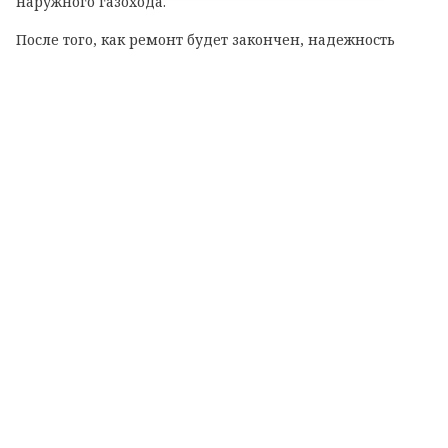
наружного газохода.
После того, как ремонт будет закончен, надежность
теплоснабжения жителей вырастет. Котельная будет
работать на сжиженном газе.