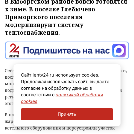
В Выборгском районе вовсю готовятся
к зиме. В поселке Глебычево
Приморского поселения
модернизируют систему
теплоснабжения.
Сейчас рабочие реконструируют участок тепловой сети,
Сайт lentv24.ru использует cookies.
после завершения работ на котором 15
Продолжая использовать сайт, вы даете
многоквартирных домов бывшего военного городка
согласие на обработку данных в
подключат к газовой котельной. Об этом рассказали в
соответствии с
политикой обработки
региональном комитете по ТЭК. Отмечается, что до
cookies
.
этого дома отапливали от угольной котельной.
Принять
В начале лета в котельной заменили водогрейный
жаротрубный котел, а также устроили новую обвязку
котельного оборудования и переустроили участок