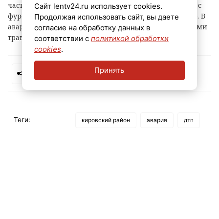
часть. По всей видимости, она лоб в лоб столкнулась с
Сайт lentv24.ru использует cookies.
фурой, а третьего участника ДТП зацепило случайно. В
Продолжая использовать сайт, вы даете
аварии пострадал один человек, он отделался лёгкими
согласие на обработку данных в
травмами.
соответствии с
политикой обработки
cookies
.
Принять
Теги:
кировский район
авария
дтп
мурманское шоссе
пострадавшие