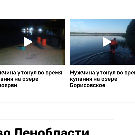
жчина утонул во время
Мужчина утонул во вре
ания на озере
купания на озере
поярви
Борисовское
во Ленобласти