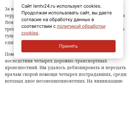
Сайт lentv24.ru использует cookies.
За минувшие сутки дежурные подразделения
Продолжая использовать сайт, вы даете
территориального пожарно-спасательного гарнизона
согласие на обработку данных в
Ленинградской области 19 раз выезжали по сигналу
соответствии с
политикой обработки
тревоги. Огнеборцы ликвидировали 13 возгораний, к
cookies
.
тушению которых привлекли 109 специалистов и 27
единиц спецтехники.
Принять
Помимо этого, спасатели устранили
последствия четырех дорожно-транспортных
происшествий. Им удалось деблокировать и передать
врачам скорой помощи четырех пострадавших, среди
которых двое несовершеннолетних. На ликвидацию
последствий ДТП выезжали 37 сотрудников и 9 машин.
Еще два происшествия зафиксированы на водных
объектах. Там силами 10 человек и 4 единиц техники
были спасены трое граждан.