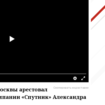
осквы арестовал
Скопировать код вставки
омпании «Спутник» Александра