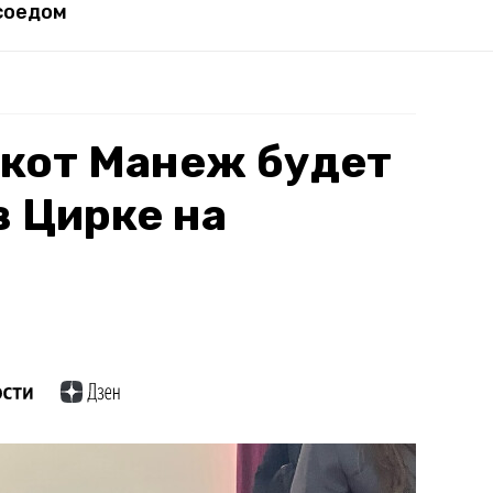
соедом
кот Манеж будет
в Цирке на