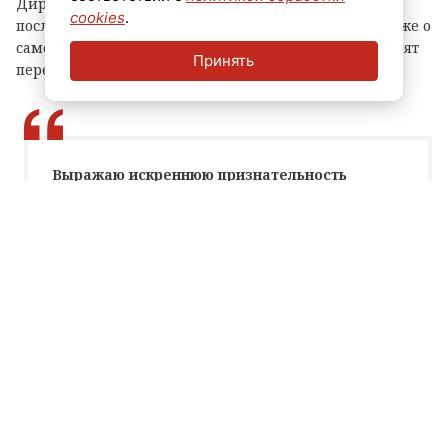
Директор ФСИН России Аркадий Гостев рассказал о
cookies
.
послужном списке и этапах карьеры Федорова, а также о
самой работе ведомства и отметил, какие задачи стоят
Принять
перед новым начальником.
Выражаю искреннюю признательность
губернаторам, правительствам и
законодательным органам города Санкт-
Петербурга и Ленинградской области за
внимание и поддержку личного состава,
наших учреждений, оказание помощи
спецконтингенту в рамках региональных
государственных программ.
Аркадий Гостев, директор ФСИН России
Вице-губернатор Ленинградской области Ярослав Серов