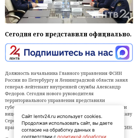
Сегодня его представили официально.
Должность начальника Главного управления ФСИН
России по Петербургу и Ленинградской области занял
генерал-лейтенант внутренней службы Александр
Федоров. Сегодня нового руководителя
территориального управления представили
губернатору Северной столицы Александру Беглову и
вице-губернатору Ленобласти по безопасности Ярославу
Сайт lentv24.ru использует cookies.
Серову, а также представителям органов власти,
Продолжая использовать сайт, вы даете
правоохранительных структур и личному составу ФСИН.
согласие на обработку данных в
соответствии с
политикой обработки