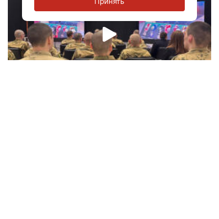
Принять
В Петербурге показали публике
«Уникальную коллекцию шевронов»