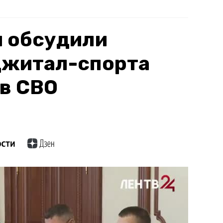
и обсудили
джитал-спорта
в СВО