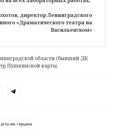
о на всех лабораторных работах.
хотов, директор Ленинградского
нного «Драматического театра на
Васильевском»
Ленинградской области (бывший ДК
нтр Пушкинской карты.
ргпу им. герцена