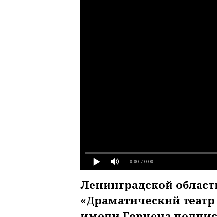
0:00
/ 0:00
Ленинградской област
«Драматический театр
имени Герцена подпис