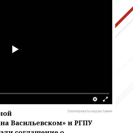
ной
Скопировать код вставки
 на Васильевском» и РГПУ
али соглашение о