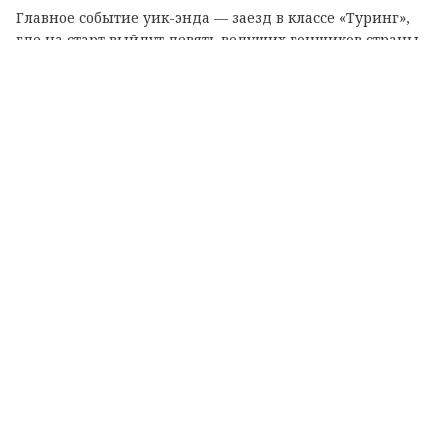
Главное событие уик-энда — заезд в классе «Туринг»,
где на старт выйдут девять ведущих гонщиков страны.
© ЛенТВ24