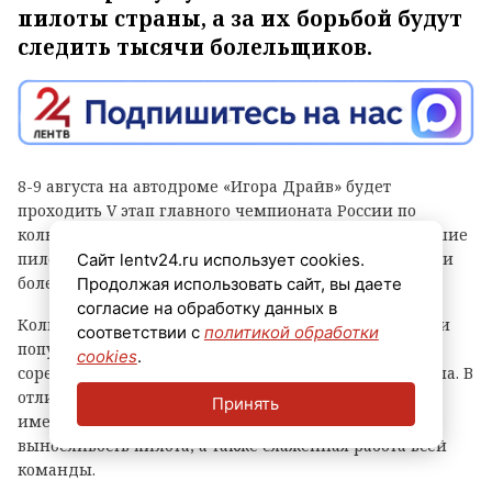
пилоты страны, а за их борьбой будут
следить тысячи болельщиков.
8-9 августа на автодроме «Игора Драйв» будет
проходить V этап главного чемпионата России по
кольцевым гонкам. В нем примут участие сильнейшие
пилоты страны, а за их борьбой будут следить тысячи
Сайт lentv24.ru использует cookies.
болельщиков.
Продолжая использовать сайт, вы даете
согласие на обработку данных в
Кольцевые автогонки — один из самых зрелищных и
соответствии с
политикой обработки
популярных видов автоспорта, в котором гонщики
cookies
.
соревнуются на специальных трассах замкнутого типа. В
отличие от ралли или дрэг-рейсинга, тут большое
Принять
имеют значение не только скорость, но и тактика,
выносливость пилота, а также слаженная работа всей
команды.