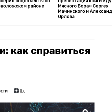
оверил соцобъекты во
презентация книги «Д
еволожском районе
Мясного Бора» Сергея
Мачинского и Алексан
Орлова
и: как справиться
?