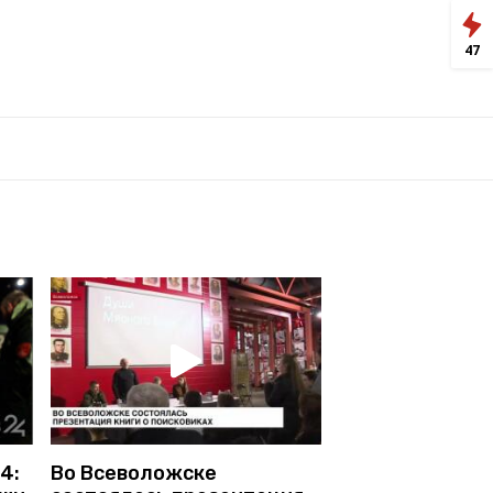
47
4:
Во Всеволожске