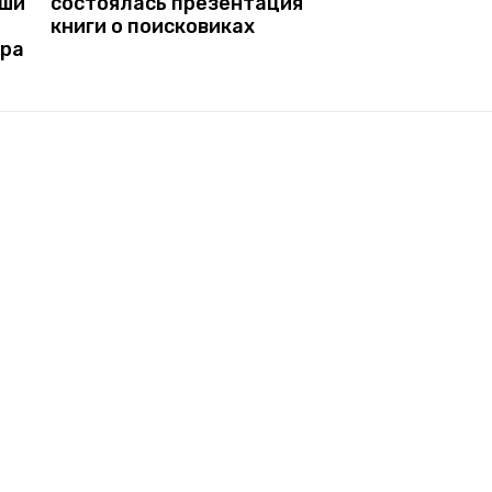
уши
состоялась презентация
книги о поисковиках
дра