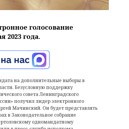
тронное голосование
я 2023 года.
идата на дополнительные выборы в
ласти.
Безусловную поддержку
ического совета Ленинградского
оссии» получил лидер электронного
ергей Мачинский. Он будет представлять
ах в Законодательное собрание
Сертоловскому одномандатному
или в пресс-службе исполкома.