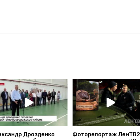
ександр Дрозденко
Фоторепортаж ЛенТВ2