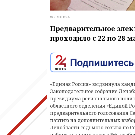
© ЛенТВ24
Предварительное элек
проходило с 22 по 28 ма
«Единая Россия» выдвинула канд
Законодательное собрание Леноб
президиума регионального полит
областного отделения «Единой Р
предварительного голосования С
партию на дополнительных выбор
Ленобласти седьмого созыва по 
избирательному округу №5, сообщ