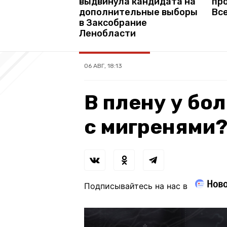
выдвинула кандидата на
пр
дополнительные выборы
Вс
в Заксобрание
Ленобласти
06 АВГ, 18:13
В плену у бол
с мигренями
Подписывайтесь на нас в